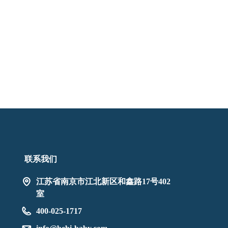
联系我们
江苏省南京市江北新区和鑫路17号402
室
400-025-1717