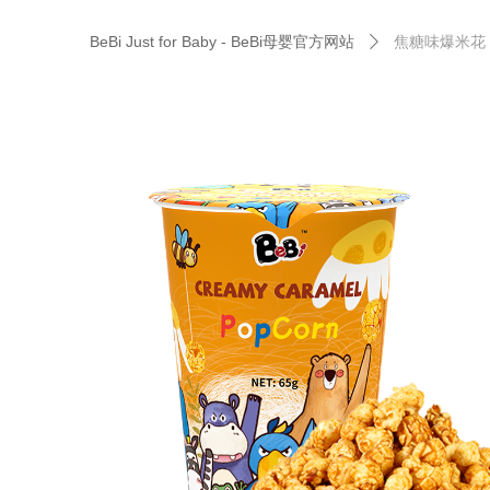
BeBi Just for Baby - BeBi母婴官方网站
焦糖味爆米花
ꄲ