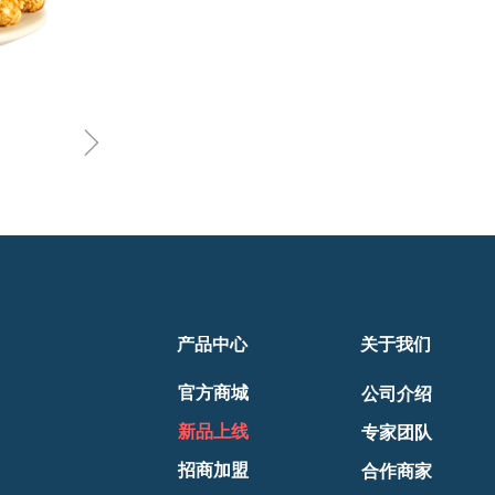
ꁇ
产品中心
关于我们
官方商城
公司介绍
新品上线
专家团队
招商加盟
合作商家