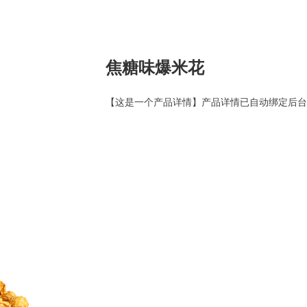
焦糖味爆米花
【这是一个产品详情】产品详情已自动绑定后台